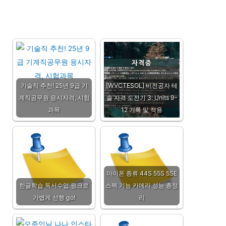
기술직 추천! 25년 9급 기
[WVCTESOL] 비전공자 테
계직공무원 응시자격, 시험
솔 자격 도전기 3: Units 9-
과목
12 기록 및 적용
아이폰 종류 44S 55S 5SE
한글학습 독서수업 윙크로
스펙 기능 카메라 성능 총정
가볍게 선행 go!
리