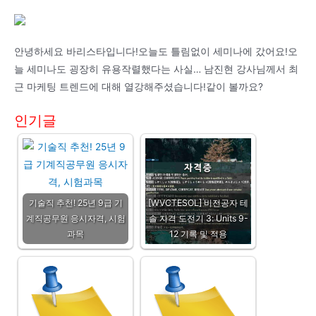
안녕하세요 바리스타입니다!오늘도 틀림없이 세미나에 갔어요!오
늘 세미나도 굉장히 유용작렬했다는 사실… 남진현 강사님께서 최
근 마케팅 트렌드에 대해 열강해주셨습니다!같이 볼까요?
인기글
기술직 추천! 25년 9급 기
[WVCTESOL] 비전공자 테
계직공무원 응시자격, 시험
솔 자격 도전기 3: Units 9-
과목
12 기록 및 적용