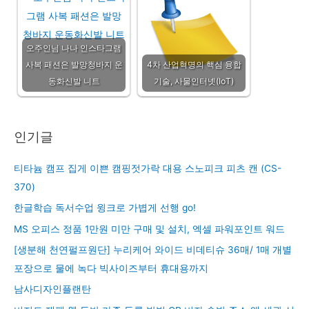
오주인님 나나 인스타그램
사복 패션은 발망청바지 운
4차 산업혁명의 핵심 융합
동화신발 니트
기술, 사물인터넷(IoT)
인기글
티타늄 캠프 집게 이쁜 캠핑젓가락 대용 스노피크 피츠 캔 (CS-
370)
한글학습 독서수업 윙크로 가볍게 선행 go!
MS 오피스 정품 1만원 미만 구매 및 설치, 엑셀 파워포인트 워드
[생분해 천연펄프원단] 누리케어 와이드 비데티슈 36매/ 1매 개별
포장으로 물에 녹다 빅사이즈부터 휴대용까지
남사디자인플랜탄