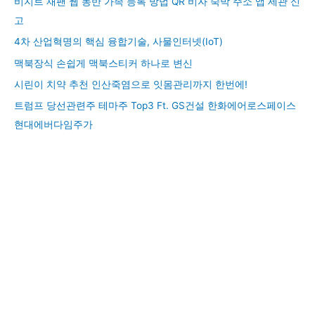
비지트 재팬 웹 동반 가족 등록 방법 QR 비자 숙박 주소 앱 세관 신
고
4차 산업혁명의 핵심 융합기술, 사물인터넷(IoT)
맥북장식 손쉽게 맥북스티커 하나로 변신
시린이 치약 추천 인산죽염으로 잇몸관리까지 한번에!
트럼프 당선관련주 테마주 Top3 Ft. GS건설 한화에어로스페이스
현대에버다임주가