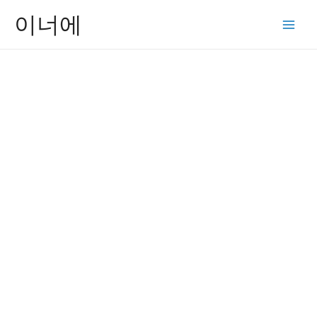
콘
이너에
텐
Main
츠
Men
로
건
너
뛰
기