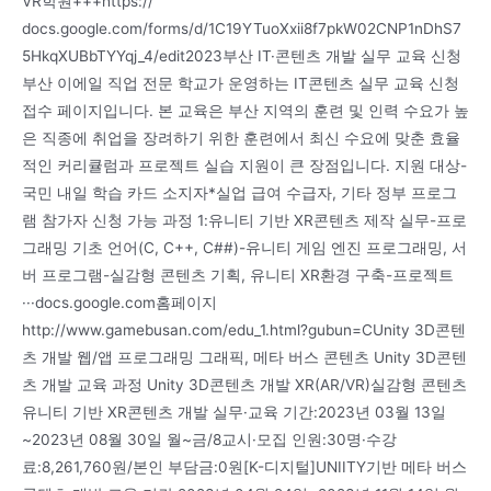
VR학원+++https://
docs.google.com/forms/d/1C19YTuoXxii8f7pkW02CNP1nDhS7
5HkqXUBbTYYqj_4/edit2023부산 IT·콘텐츠 개발 실무 교육 신청
부산 이에일 직업 전문 학교가 운영하는 IT콘텐츠 실무 교육 신청
접수 페이지입니다. 본 교육은 부산 지역의 훈련 및 인력 수요가 높
은 직종에 취업을 장려하기 위한 훈련에서 최신 수요에 맞춘 효율
적인 커리큘럼과 프로젝트 실습 지원이 큰 장점입니다. 지원 대상-
국민 내일 학습 카드 소지자*실업 급여 수급자, 기타 정부 프로그
램 참가자 신청 가능 과정 1:유니티 기반 XR콘텐츠 제작 실무-프로
그래밍 기초 언어(C, C++, C##)-유니티 게임 엔진 프로그래밍, 서
버 프로그램-실감형 콘텐츠 기획, 유니티 XR환경 구축-프로젝트
···docs.google.com홈페이지
http://www.gamebusan.com/edu_1.html?gubun=CUnity 3D콘텐
츠 개발 웹/앱 프로그래밍 그래픽, 메타 버스 콘텐츠 Unity 3D콘텐
츠 개발 교육 과정 Unity 3D콘텐츠 개발 XR(AR/VR)실감형 콘텐츠
유니티 기반 XR콘텐츠 개발 실무·교육 기간:2023년 03월 13일
~2023년 08월 30일 월~금/8교시·모집 인원:30명·수강
료:8,261,760원/본인 부담금:0원[K-디지털]UNIITY기반 메타 버스