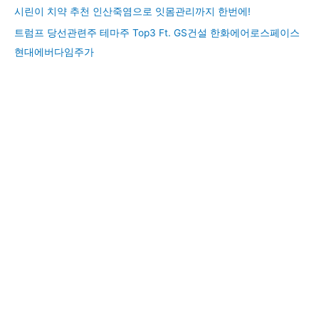
시린이 치약 추천 인산죽염으로 잇몸관리까지 한번에!
트럼프 당선관련주 테마주 Top3 Ft. GS건설 한화에어로스페이스
현대에버다임주가