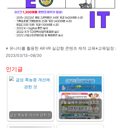
※ 유니티를 활용한 AR·VR 실감형 콘텐츠 제작 교육※교육일정 :
2023/03/13~08/30
인기글
9월 둘째주 유아체육프로
그램안내/경기광주유아체
급성 축농증 개선에 관한 것
육/짐콘/