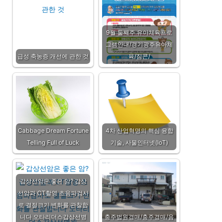
9월 둘째주 유아체육프로
그램안내/경기광주유아체
급성 축농증 개선에 관한 것
육/짐콘/
Cabbage Dream Fortune
4차 산업혁명의 핵심 융합
Telling Full of Luck
기술, 사물인터넷(IoT)
갑상선암은 좋은 암? 갑상
선암과 CT촬영 초음파검사
로 결절크기 변화를 관찰합
니다 오타리더스갑상선병
충주법원경매/충주경매/음