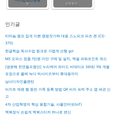
원
성맹동면…
인기글
티타늄 캠프 집게 이쁜 캠핑젓가락 대용 스노피크 피츠 캔 (CS-
370)
한글학습 독서수업 윙크로 가볍게 선행 go!
MS 오피스 정품 1만원 미만 구매 및 설치, 엑셀 파워포인트 워드
[생분해 천연펄프원단] 누리케어 와이드 비데티슈 36매/ 1매 개별
포장으로 물에 녹다 빅사이즈부터 휴대용까지
남사디자인플랜탄
비지트 재팬 웹 동반 가족 등록 방법 QR 비자 숙박 주소 앱 세관 신
고
4차 산업혁명의 핵심 융합기술, 사물인터넷(IoT)
맥북장식 손쉽게 맥북스티커 하나로 변신