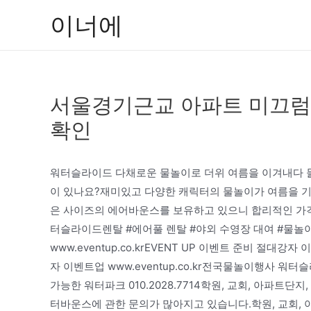
콘
이너에
텐
츠
로
건
서울경기근교 아파트 미끄럼
너
뛰
확인
기
워터슬라이드 다채로운 물놀이로 더위 여름을 이겨내다 물놀이
이 있나요?재미있고 다양한 캐릭터의 물놀이가 여름을 기
은 사이즈의 에어바운스를 보유하고 있으니 합리적인 가격
터슬라이드렌탈 #에어풀 렌탈 #야외 수영장 대여 #물놀이
www.eventup.co.krEVENT UP 이벤트 준비 절대강자 
자 이벤트업 www.eventup.co.kr전국물놀이행사 
가능한 워터파크 010.2028.7714학원, 교회, 아파트단지
터바운스에 관한 문의가 많아지고 있습니다.학원, 교회, 아