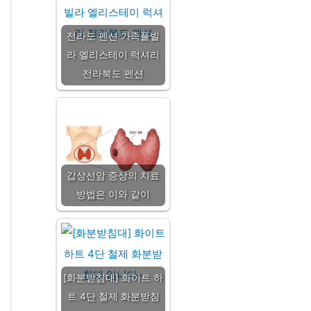
전라도 펜션 가족풀빌
라 엘리스테이 럭셔리
전라북도 펜션
갑상선암 증상의 치료
방법은 이와 같이
[화분받침대] 화이트 하
트 4단 철제 화분받침