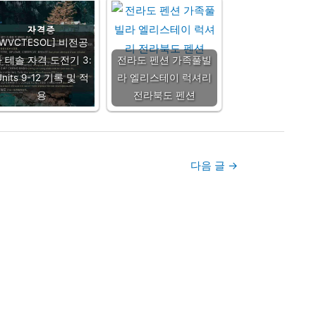
[WVCTESOL] 비전공
 테솔 자격 도전기 3:
전라도 펜션 가족풀빌
Units 9-12 기록 및 적
라 엘리스테이 럭셔리
용
전라북도 펜션
다음 글
→