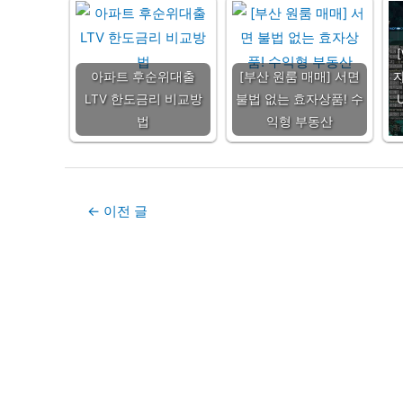
아파트 후순위대출
[부산 원룸 매매] 서면
자
LTV 한도금리 비교방
불법 없는 효자상품! 수
법
익형 부동산
Post
←
이전 글
navigation