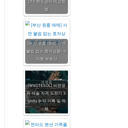
LTV 한도금리 비교방
법
[부산 원룸 매매] 서면
불법 없는 효자상품! 수
익형 부동산
[WVCTESOL] 비전공
자 테솔 자격 도전기 3:
Units 9-12 기록 및 적
용