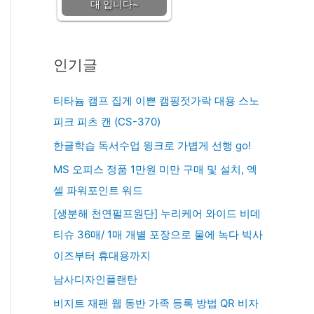
대 입니다~
인기글
티타늄 캠프 집게 이쁜 캠핑젓가락 대용 스노
피크 피츠 캔 (CS-370)
한글학습 독서수업 윙크로 가볍게 선행 go!
MS 오피스 정품 1만원 미만 구매 및 설치, 엑
셀 파워포인트 워드
[생분해 천연펄프원단] 누리케어 와이드 비데
티슈 36매/ 1매 개별 포장으로 물에 녹다 빅사
이즈부터 휴대용까지
남사디자인플랜탄
비지트 재팬 웹 동반 가족 등록 방법 QR 비자