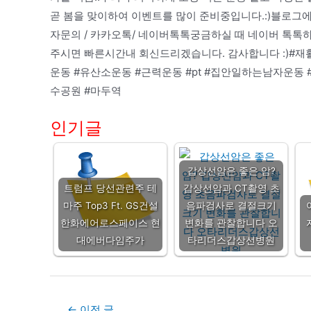
곧 봄을 맞이하여 이벤트를 많이 준비중입니다.:)블로그에 
자문의 / 카카오톡/ 네이버톡톡궁금하실 때 네이버 톡톡
주시면 빠른시간내 회신드리겠습니다. 감사합니다 :)#재
운동 #유산소운동 #근력운동 #pt #집안일하는남자운동
수공원 #마두역
인기글
갑상선암은 좋은 암?
트럼프 당선관련주 테
갑상선암과 CT촬영 초
마주 Top3 Ft. GS건설
음파검사로 결절크기
한화에어로스페이스 현
변화를 관찰합니다 오
대에버다임주가
타리더스갑상선병원
Post
←
이전 글