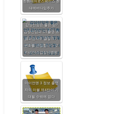
한화에어로스페이스 현
대에버다임주가
갑상선암은 좋은 암?
갑상선암과 CT촬영 초
음파검사로 결절크기
변화를 관찰합니다 오
타리더스갑상선병원
아이언맨 3 정보 출연
자의 마블 제4탄이 기
대될 수밖에 없다