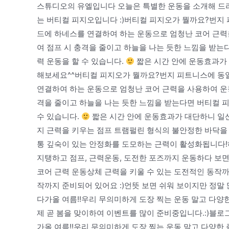
스튜디오의 유엘입니다 오늘은 특별한 운동을 소개해 드
는 버티컬 피지오입니다 :)버티컬 피지오가 뭘까요?번지
드에 하네스를 연결하여 하는 운동으로 엄청난 코어 근력
여 점프 시 충격을 줄이고 하늘을 나는 듯한 느낌을 받는
력 운동을 할 수 있습니다.
짧은 시간 안에 운동효과가 
해보세요^^버티컬 피지오가 뭘까요?번지 피트니스에 동
연결하여 하는 운동으로 엄청난 코어 근력을 사용하여 운
격을 줄이고 하늘을 나는 듯한 느낌을 받는다면 버티컬 
수 있습니다.
짧은 시간 안에 운동효과가 대단하니 일산
지 근력을 키우는 점프 트램펄린 형식의 불안정한 바닥을 
통 깊숙이 있는 안정화를 도모하는 근력이 활성화됩니다!
지탱하고 점프, 근력운동, 도전한 포즈까지 운동하다 보
코어 근력 운동상체 근력을 키울 수 있는 도전적인 동작까
작까지 준비되어 있어요 :)언뜻 보면 쉬워 보이지만 정말 
다가올 여름!!우리 무의미하게 도장 찍는 운동 말고 다양
제 곧 봄을 맞이하여 이벤트를 많이 준비중입니다.:)블로
가올 여름!!우리 무의미하게 도장 찍는 운동 말고 다양한