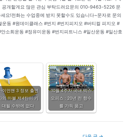
공개할게요 많은 관심 부탁드려요문의 010-9463-5226 문
하세요!전화는 수업중에 받지 못할수도 있습니다~문자로 문의
활운동 #원데이클래스 #번지 #번지피지오 #버티컬 피지오 #
 #안소희운동 #정유미운동 #번지피트니스 #일산운동 #일산호
아이언맨 3 정보 출연
10월 4주차 국내 박스
자의 마블 제4탄이 기
오피스 : 20년 전 향수
대될 수밖에 없다
를 가득 품고
다음 글
→