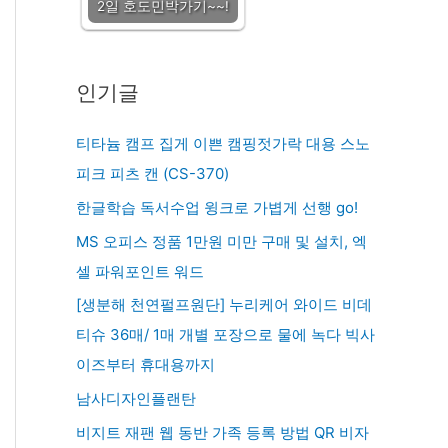
2일 호도민박가기~~!
인기글
티타늄 캠프 집게 이쁜 캠핑젓가락 대용 스노
피크 피츠 캔 (CS-370)
한글학습 독서수업 윙크로 가볍게 선행 go!
MS 오피스 정품 1만원 미만 구매 및 설치, 엑
셀 파워포인트 워드
[생분해 천연펄프원단] 누리케어 와이드 비데
티슈 36매/ 1매 개별 포장으로 물에 녹다 빅사
이즈부터 휴대용까지
남사디자인플랜탄
비지트 재팬 웹 동반 가족 등록 방법 QR 비자