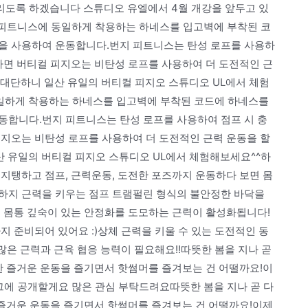
리도록 하겠습니다 스튜디오 유엘에서 4월 개강을 앞두고 있
 피트니스에 동일하게 착용하는 하네스를 입고벽에 부착된 코
을 사용하여 운동합니다.번지 피트니스는 탄성 로프를 사용하
다면 버티컬 피지오는 비탄성 로프를 사용하여 더 도전적인 근
대단하니 일산 유일의 버티컬 피지오 스튜디오 UL에서 체험
일하게 착용하는 하네스를 입고벽에 부착된 코드에 하네스를
동합니다.번지 피트니스는 탄성 로프를 사용하여 점프 시 충
피지오는 비탄성 로프를 사용하여 더 도전적인 근력 운동을 할
 유일의 버티컬 피지오 스튜디오 UL에서 체험해보세요^^하
지탱하고 점프, 근력운동, 도전한 포즈까지 운동하다 보면 몸
하지 근력을 키우는 점프 트램펄린 형식의 불안정한 바닥을
면 몸통 깊숙이 있는 안정화를 도모하는 근력이 활성화됩니다!
지 준비되어 있어요 :)상체 근력을 키울 수 있는 도전적인 동
많은 근력과 근육 협응 능력이 필요해요!!따뜻한 봄을 지나 곧
한 즐거운 운동을 즐기면서 핫썸머를 즐겨보는 건 어떨까요!이
그에 공개할게요 많은 관심 부탁드려요따뜻한 봄을 지나 곧 다
 즐거운 운동을 즐기면서 핫썸머를 즐겨보는 건 어떨까요!이제