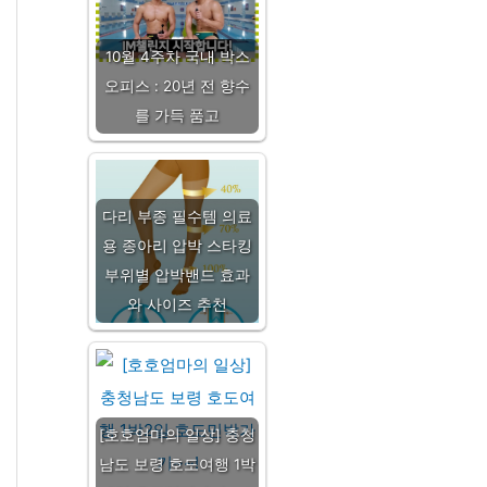
10월 4주차 국내 박스
오피스 : 20년 전 향수
를 가득 품고
다리 부종 필수템 의료
용 종아리 압박 스타킹
부위별 압박밴드 효과
와 사이즈 추천
[호호엄마의 일상] 충청
남도 보령 호도여행 1박