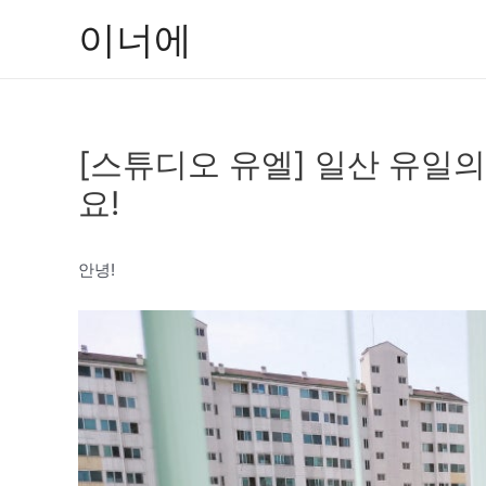
콘
이너에
텐
츠
로
건
[스튜디오 유엘] 일산 유일
너
뛰
요!
기
안녕!