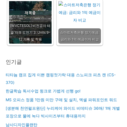
[WVCTESOL] 비전공자 테
솔 자격 도전기 3: Units 9-
스마트저축은행 정기예금:
12 기록 및 적용
금리와 1억 예금이자 비교
인기글
티타늄 캠프 집게 이쁜 캠핑젓가락 대용 스노피크 피츠 캔 (CS-
370)
한글학습 독서수업 윙크로 가볍게 선행 go!
MS 오피스 정품 1만원 미만 구매 및 설치, 엑셀 파워포인트 워드
[생분해 천연펄프원단] 누리케어 와이드 비데티슈 36매/ 1매 개별
포장으로 물에 녹다 빅사이즈부터 휴대용까지
남사디자인플랜탄