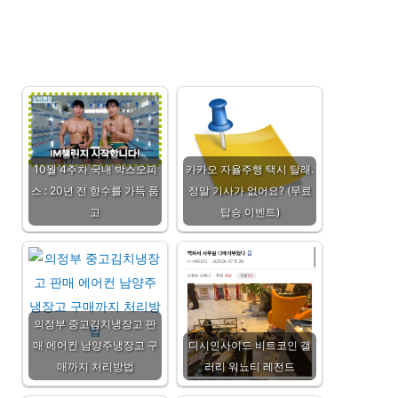
10월 4주차 국내 박스오피
카카오 자율주행 택시 탈래.
스 : 20년 전 향수를 가득 품
정말 기사가 없어요? (무료
고
탑승 이벤트)
의정부 중고김치냉장고 판
매 에어컨 남양주냉장고 구
디시인사이드 비트코인 갤
매까지 처리방법
러리 워뇨티 레전드