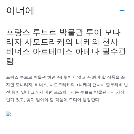
콘
이너에
텐
Main
츠
Men
로
프랑스 루브르 박물관 투어 모나
건
리자 사모트라케의 니케의 천사
너
뛰
비너스 아르테미스 아테나 필수관
기
람
프랑스 루브르 박물관 하면 꼭! 놓치지 않고 꼭 봐야 할 작품을 꼽
자면 모나리자, 비너스, 사모트라케의 <니케의 천사>, 함무라비 법
전 등이 있다!그래서 이번 포스팅에서는 루브르 박물관에서 가장
인기 있고, 잊지 말아야 할 작품이 드디어 등장한다!