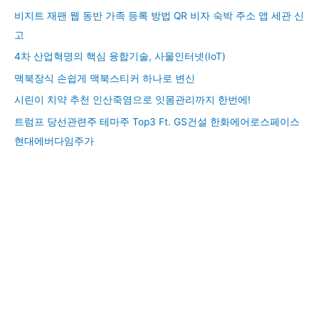
비지트 재팬 웹 동반 가족 등록 방법 QR 비자 숙박 주소 앱 세관 신
고
4차 산업혁명의 핵심 융합기술, 사물인터넷(IoT)
맥북장식 손쉽게 맥북스티커 하나로 변신
시린이 치약 추천 인산죽염으로 잇몸관리까지 한번에!
트럼프 당선관련주 테마주 Top3 Ft. GS건설 한화에어로스페이스
현대에버다임주가