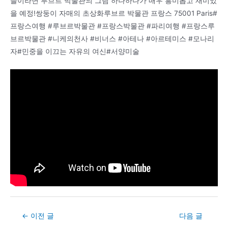
들이라면 루브르 박물관의 그림 하나하나가 매우 흥미롭고 재미있
을 예정!쌍둥이 자매의 초상화루브르 박물관 프랑스 75001 Paris#
프랑스여행 #루브르박물관 #프랑스박물관 #파리여행 #프랑스루
브르박물관 #니케의천사 #비너스 #아테나 #아르테미스 #모나리
자#민중을 이끄는 자유의 여신#서양미술
Post
←
이전 글
다음 글
navigation