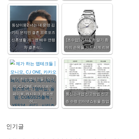
동상이몽2 너는 내 운명 김
기리 문지인 결혼 프로포즈
신혼생활 개그맨 배우 연령
[초수압] 기저질환 말기 환
차 결혼식…
자의 손목을 거친 시계 리뷰
제가 하는 앱테크들 | 모니
모, CJ ONE, 카카오페이,
페이북, 캐시워크, 원스토
통신판매업 신고방법 신고
어,…
증 수령 인터넷쇼핑몰 창업
인기글