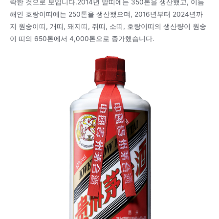
락한 것으로 보입니다.2014년 말띠에는 350톤을 생산했고, 이듬
해인 호랑이띠에는 250톤을 생산했으며, 2016년부터 2024년까
지 원숭이띠, 개띠, 돼지띠, 쥐띠, 소띠, 호랑이띠의 생산량이 원숭
이 띠의 650톤에서 4,000톤으로 증가했습니다.