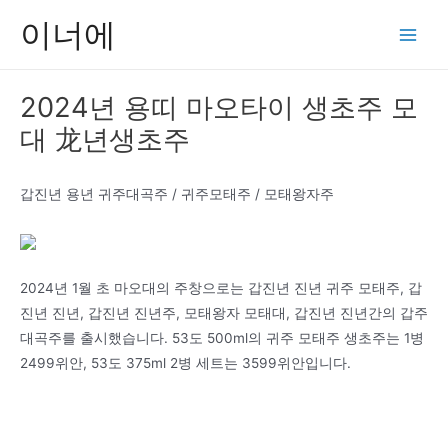
콘
이너에
텐
Main
츠
Men
로
2024년 용띠 마오타이 생초주 모
건
대 龙년생초주
너
뛰
기
갑진년 용년 귀주대곡주 / 귀주모태주 / 모태왕자주
2024년 1월 초 마오대의 주창으로는 갑진년 진년 귀주 모태주, 갑
진년 진년, 갑진년 진년주, 모태왕자 모태대, 갑진년 진년간의 갑주
대곡주를 출시했습니다. 53도 500ml의 귀주 모태주 생초주는 1병
2499위안, 53도 375ml 2병 세트는 3599위안입니다.