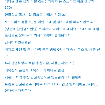
티타늄 캠프 집게 이쁜 캠핑젓가락 대용 스노피크 피츠 캔 (CS-
370)
한글학습 독서수업 윙크로 가볍게 선행 go!
MS 오피스 정품 1만원 미만 구매 및 설치, 엑셀 파워포인트 워드
[생분해 천연펄프원단] 누리케어 와이드 비데티슈 36매/ 1매 개별
포장으로 물에 녹다 빅사이즈부터 휴대용까지
남사디자인플랜탄
비지트 재팬 웹 동반 가족 등록 방법 QR 비자 숙박 주소 앱 세관 신
고
4차 산업혁명의 핵심 융합기술, 사물인터넷(IoT)
맥북장식 손쉽게 맥북스티커 하나로 변신
시린이 치약 추천 인산죽염으로 잇몸관리까지 한번에!
트럼프 당선관련주 테마주 Top3 Ft. GS건설 한화에어로스페이스
현대에버다임주가