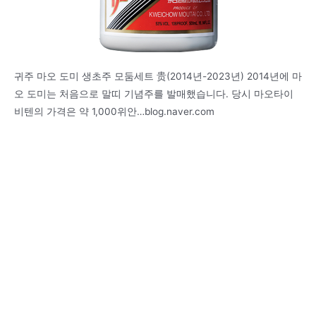
귀주 마오 도미 생초주 모둠세트 贵(2014년-2023년) 2014년에 마
오 도미는 처음으로 말띠 기념주를 발매했습니다. 당시 마오타이
비텐의 가격은 약 1,000위안…blog.naver.com