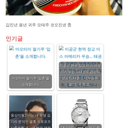
갑진년 용년 귀주 모태주 코오진넨 贵
인기글
미공군 현역 장교 미스 아메
리카 우승… 태권도 검은띠
마오타이 절기주 '입춘'을
보유자/태권도가 우승 비
소개합니다.
결? 미국 최고…
동상이몽2 너는 내 운명 김
기리 문지인 결혼 프로포즈
신혼생활 개그맨 배우 연령
[초수압] 기저질환 말기 환