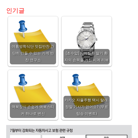
인기글
여름방학식단 맛집반찬 간
단히 만들 수 있는 가게 반
[초수압] 기저질환 말기 환
찬 연구소
자의 손목을 거친 시계 리뷰
카카오 자율주행 택시 탈래.
맥북장식 손쉽게 맥북스티
정말 기사가 없어요? (무료
커 하나로 변신
탑승 이벤트)