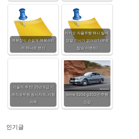
카카오 자율주행 택시 탈래.
맥북장식 손쉽게 맥북스티
정말 기사가 없어요? (무료
커 하나로 변신
탑승 이벤트)
기술직 추천! 25년 9급 기
계직공무원 응시자격, 시험
bmw 520d g302년 주행
과목
소감
인기글