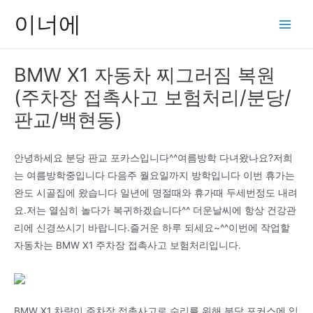
콘
이너에
텐
Main
츠
Men
로
BMW X1 자동차 찌그러짐 복원
건
(주차장 접촉사고 보험처리/분당/
너
뛰
판교/백현동)
기
안녕하세요 분당 판교 포카스입니다^^여름방학 다녀왔나요?저희
는 여름방학중입니다 다음주 월요일까지 방학입니다 이번 휴가는
완도 시골집에 왔습니다 일년에 명절때와 휴가때 두세번정도 내려
요.저는 열심히 놀다가 복귀하겠습니다^^ 더운날씨에 항상 건강관
리에 신경쓰시기 바랍니다.즐거운 하루 되세요~^^이번에 작업할
자동차는 BMW X1 주차장 접촉사고 보험처리입니다.
BMW X1 차량이 주차장 접촉사고로 수리를 위해 분당 포커스에 입