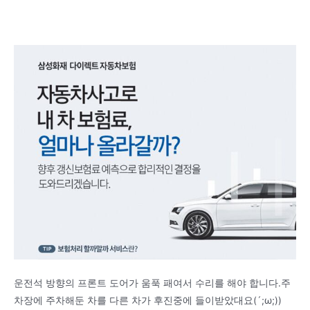
운전석 방향의 프론트 도어가 움푹 패여서 수리를 해야 합니다.주
차장에 주차해둔 차를 다른 차가 후진중에 들이받았대요(´;ω;))