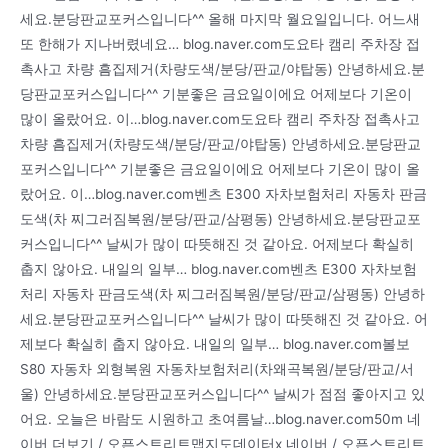
세요.분당판교포커스입니다^^ 올해 마지막 월요일입니다. 어느새
또 한해가 지나버렸네요… blog.naver.com도요타 캠리 주차장 접
촉사고 차량 흠집제거(차량도색/분당/판교/야탑동) 안녕하세요.분
당판교포커스입니다^^ 기분좋은 금요일이에요 어제보다 기온이
많이 올랐어요. 이…blog.naver.com도요타 캠리 주차장 접촉사고
차량 흠집제거(차량도색/분당/판교/야탑동) 안녕하세요.분당판교
포커스입니다^^ 기분좋은 금요일이에요 어제보다 기온이 많이 올
랐어요. 이…blog.naver.com벤츠 E300 자차보험처리 자동차 판금
도색(차 찌그러짐복원/분당/판교/삼평동) 안녕하세요.분당판교포
커스입니다^^ 날씨가 많이 따뜻해진 것 같아요. 어제보다 확실히
춥지 않아요. 내일의 일부… blog.naver.com벤츠 E300 자차보험
처리 자동차 판금도색(차 찌그러짐복원/분당/판교/삼평동) 안녕하
세요.분당판교포커스입니다^^ 날씨가 많이 따뜻해진 것 같아요. 어
제보다 확실히 춥지 않아요. 내일의 일부… blog.naver.com볼보
S80 자동차 외형복원 자동차보험처리(차왜곡복원/분당/판교/서
울) 안녕하세요.분당판교포커스입니다^^ 날씨가 점점 좋아지고 있
어요. 오늘은 바람도 시원하고 초여름날…blog.naver.com50m 네
이버 더보기 / 오픈스트리트맵지도데이터x 네이버 / 오픈스트리트