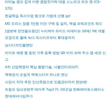
티타늄 캠프 집게 이쁜 캠핑젓가락 대용 스노피크 피츠 캔 (CS-
370)
한글학습 독서수업 윙크로 가볍게 선행 go!
MS 오피스 정품 1만원 미만 구매 및 설치, 엑셀 파워포인트 워드
[생분해 천연펄프원단] 누리케어 와이드 비데티슈 36매/ 1매 개별
포장으로 물에 녹다 빅사이즈부터 휴대용까지
남사디자인플랜탄
비지트 재팬 웹 동반 가족 등록 방법 QR 비자 숙박 주소 앱 세관 신
고
4차 산업혁명의 핵심 융합기술, 사물인터넷(IoT)
맥북장식 손쉽게 맥북스티커 하나로 변신
시린이 치약 추천 인산죽염으로 잇몸관리까지 한번에!
트럼프 당선관련주 테마주 Top3 Ft. GS건설 한화에어로스페이스
현대에버다임주가