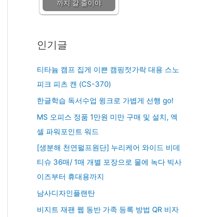
까지 갈 줄이야
인기글
티타늄 캠프 집게 이쁜 캠핑젓가락 대용 스노
피크 피츠 캔 (CS-370)
한글학습 독서수업 윙크로 가볍게 선행 go!
MS 오피스 정품 1만원 미만 구매 및 설치, 엑
셀 파워포인트 워드
[생분해 천연펄프원단] 누리케어 와이드 비데
티슈 36매/ 1매 개별 포장으로 물에 녹다 빅사
이즈부터 휴대용까지
남사디자인플랜탄
비지트 재팬 웹 동반 가족 등록 방법 QR 비자