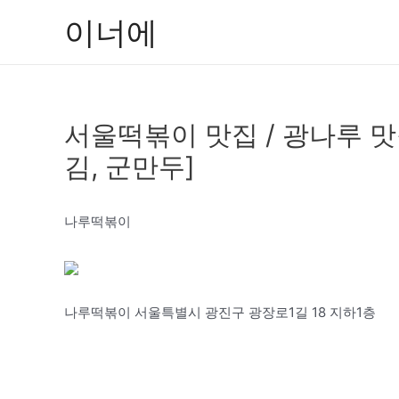
콘
이너에
텐
츠
로
건
서울떡볶이 맛집 / 광나루 
너
뛰
김, 군만두]
기
나루떡볶이
나루떡볶이 서울특별시 광진구 광장로1길 18 지하1층