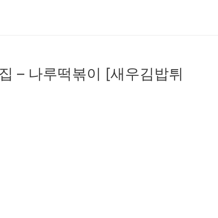
맛집 – 나루떡볶이 [새우김밥튀