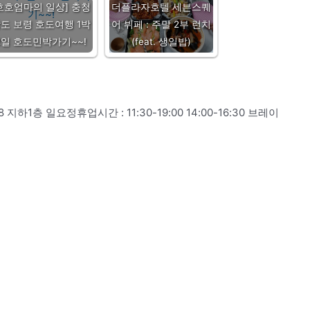
호호엄마의 일상] 충청
더플라자호텔 세븐스퀘
도 보령 호도여행 1박
어 뷔페 : 주말 2부 런치
2일 호도민박가기~~!
(feat. 생일밥)
1층 일요정휴업시간 : 11:30-19:00 14:00-16:30 브레이