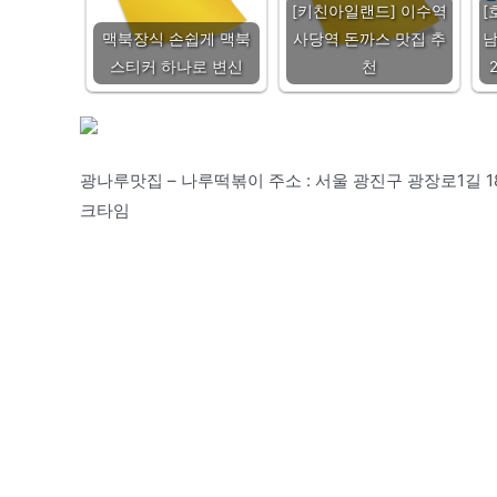
[키친아일랜드] 이수역
[
맥북장식 손쉽게 맥북
사당역 돈까스 맛집 추
남
스티커 하나로 변신
천
광나루맛집 – 나루떡볶이 주소 : 서울 광진구 광장로1길 18 지하
크타임