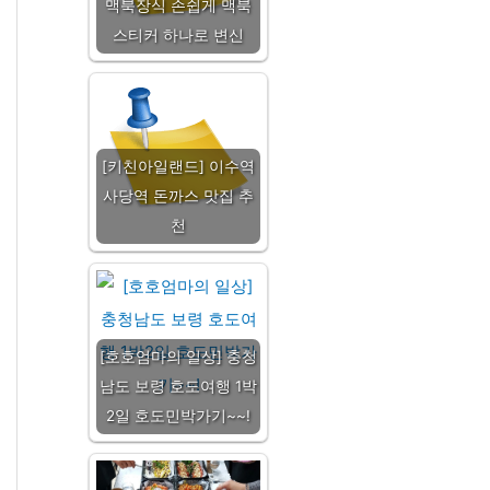
맥북장식 손쉽게 맥북
스티커 하나로 변신
[키친아일랜드] 이수역
사당역 돈까스 맛집 추
천
[호호엄마의 일상] 충청
남도 보령 호도여행 1박
2일 호도민박가기~~!