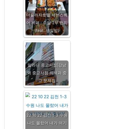
더플라자호텔 세븐스퀘
어 뷔페 : 주말 2부 런치
(feat. 생일밥)
알라딘 중고서점|강남
역 중고서점 좌석과 중
고 문제집
22 10 22 김천 1-3 수원
나도 몰랐어 내가 여기