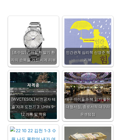
[초수압] 기저질환 말기 환
인간관계 심리책 신영준 책
자의 손목을 거친 시계 리뷰
리뷰
[WVCTESOL] 비전공자 테
대구 아이들과 책 읽기 좋은
솔 자격 도전기 3: Units 9-
대형서점, 종로서적 대구라
12 기록 및 적용
온센텀점