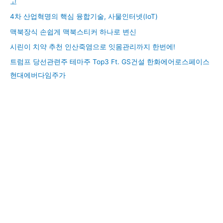
고
4차 산업혁명의 핵심 융합기술, 사물인터넷(IoT)
맥북장식 손쉽게 맥북스티커 하나로 변신
시린이 치약 추천 인산죽염으로 잇몸관리까지 한번에!
트럼프 당선관련주 테마주 Top3 Ft. GS건설 한화에어로스페이스
현대에버다임주가