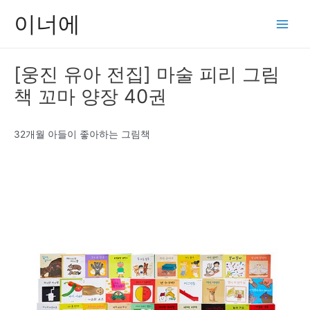
콘
이너에
텐
Main
츠
Men
로
[웅진 유아 전집] 마술 피리 그림
건
책 꼬마 양장 40권
너
뛰
기
32개월 아들이 좋아하는 그림책