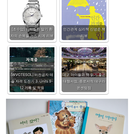
[초수압] 기저질환 말기 환
인간관계 심리책 신영준 책
자의 손목을 거친 시계 리뷰
리뷰
[WVCTESOL] 비전공자 테
대구 아이들과 책 읽기 좋은
솔 자격 도전기 3: Units 9-
대형서점, 종로서적 대구라
12 기록 및 적용
온센텀점