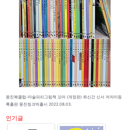
웅진북클럽-마술피리그림책 꼬마 (개정판) 최신간 신서 저자미등
록출판 웅진씽크빅출시 2022.08.03.
인기글