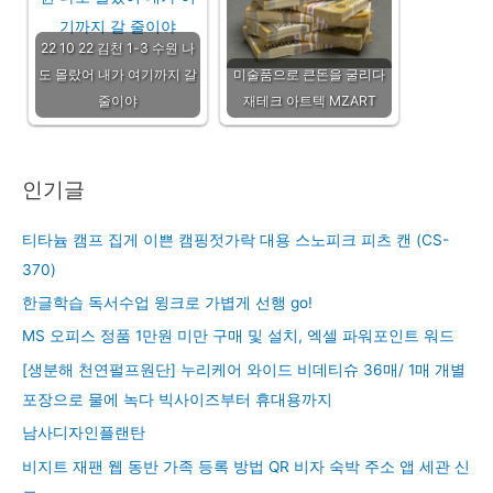
22 10 22 김천 1-3 수원 나
도 몰랐어 내가 여기까지 갈
미술품으로 큰돈을 굴리다
줄이야
재테크 아트텍 MZART
인기글
티타늄 캠프 집게 이쁜 캠핑젓가락 대용 스노피크 피츠 캔 (CS-
370)
한글학습 독서수업 윙크로 가볍게 선행 go!
MS 오피스 정품 1만원 미만 구매 및 설치, 엑셀 파워포인트 워드
[생분해 천연펄프원단] 누리케어 와이드 비데티슈 36매/ 1매 개별
포장으로 물에 녹다 빅사이즈부터 휴대용까지
남사디자인플랜탄
비지트 재팬 웹 동반 가족 등록 방법 QR 비자 숙박 주소 앱 세관 신