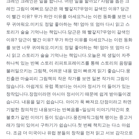
크레인 크레인은 일을 합니다. 어떤 일을 할까요? 사람을 돕는 크
레인 그림이 예뻐요.당근은 왜 빨갛지?우엉이 갈색인 이유? 당근
이 빨간 이유? 무가 하얀 이유를 아세요?나는 이런 동화를 보면 너
무 귀여워요.미키도 정말 좋아하는 책! 엄마 또 엄마 다시 읽고 스
토리가 술술 기억나는 책입니다.당근은 왜 빨갛지?우엉이 갈색인
이유? 당근이 빨간 이유? 무가 하얀 이유를 아세요?나는 이런 동화
를 보면 너무 귀여워요.미키도 정말 좋아하는 책! 엄마 또 엄마 다
시 읽고 스토리가 술술 기억나는 책입니다.오늘은 제 생일이 자주
하나씩 있는 반복 스토리 리피트프레이즈를 통해 스토리의 음량을
불러일으키는 그림책, 어려운 내용 없이 빠르게 읽기 좋습니다.웅
진출판 마술피리 그림책의 작은 작가를 보면 일본 작가의 그림이
많습니다. 아쉽게도 유럽 쪽보다는 아시아 정서가 더 들어가 있는
창작입니다.장점이라면 아시아 정서이기 때문에 쉽게 받아들이겠
습니다. 내용을 알기 쉽습니다. 아이가 푹 빠져요.단점이라고 하면
기발한 창의적인 내용보다는 반복음률~일상의 이야기/약간의 호
불호가 갈린 이야기 등이 있습니다.웅진매직그림책 팽이는 중고거
래가 많이 있어서 구하기가 쉽습니다.첫 번째 책치고는 다소 아쉽
다. 조금 더 미국이나 유럽 분들의 창작을 먼저 읽고 서브 감각으로