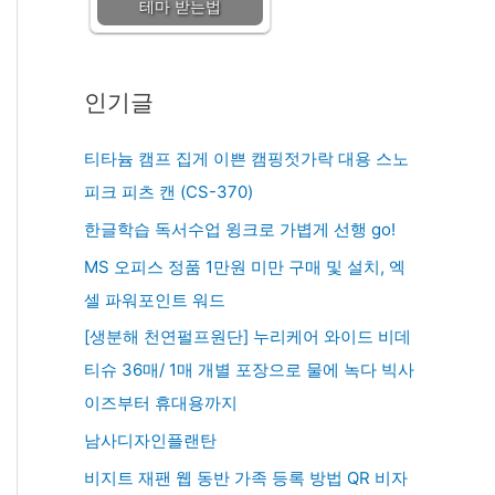
테마 받는법
인기글
티타늄 캠프 집게 이쁜 캠핑젓가락 대용 스노
피크 피츠 캔 (CS-370)
한글학습 독서수업 윙크로 가볍게 선행 go!
MS 오피스 정품 1만원 미만 구매 및 설치, 엑
셀 파워포인트 워드
[생분해 천연펄프원단] 누리케어 와이드 비데
티슈 36매/ 1매 개별 포장으로 물에 녹다 빅사
이즈부터 휴대용까지
남사디자인플랜탄
비지트 재팬 웹 동반 가족 등록 방법 QR 비자