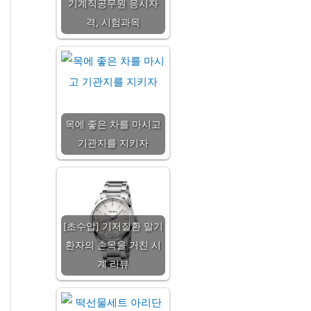
기계직공무원 응시자
격, 시험과목
목에 좋은 차를 마시고
기관지를 지키자
[초수압] 기저질환 말기
환자의 손목을 거친 시
계 리뷰