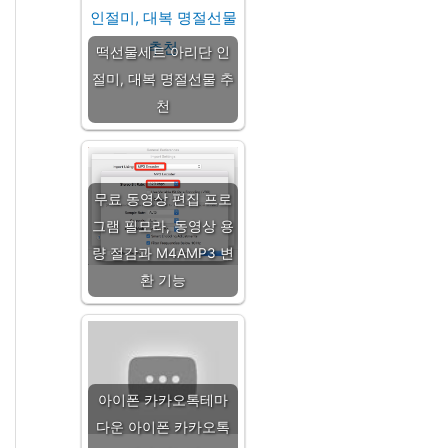
떡선물세트 아리단 인
절미, 대복 명절선물 추
천
무료 동영상 편집 프로
그램 필모라, 동영상 용
량 절감과 M4AMP3 변
환 기능
아이폰 카카오톡테마
다운 아이폰 카카오톡